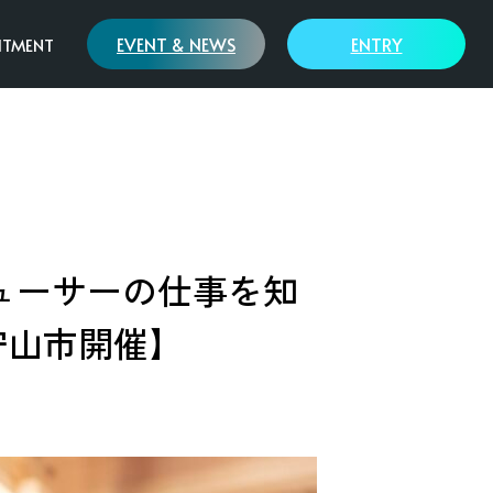
EVENT & NEWS
ENTRY
ITMENT
歩み
SAWAMURAの哲学
リーフワークス様
ロデューサーの仕事を知
守山市開催】
モデルハウス
大溝陣屋総門