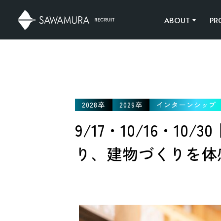
ABOUT
PR
ABOUT
PROJECT
JOB CATEGOR
CULTURE
SAWAMURAの実績
SAWAMURAの仕事
2028卒
2029卒
インターンシップ
9/17・10/16・
り、建物づくりを体