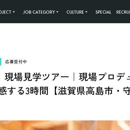
OJECT
JOB CATEGORY
CULTURE
SPECIAL
RECRU
Y
SAWAMURAの事業
働く環境
SAWAMURAの
共育制度
応募受付中
びわ湖テラス
施工管理職
HAARU
法人営業企画職
10/30｜現場見学ツアー｜現場プ
感する3時間【滋賀県高島市・
Rin Takashima
法人設計職
フラッグシップ
住宅設計営業職