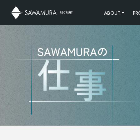
ABOUT
PR
ABOUT
PROJECT
JOB CATEGOR
CULTURE
SAWAMURAの実績
SAWAMURAの仕事