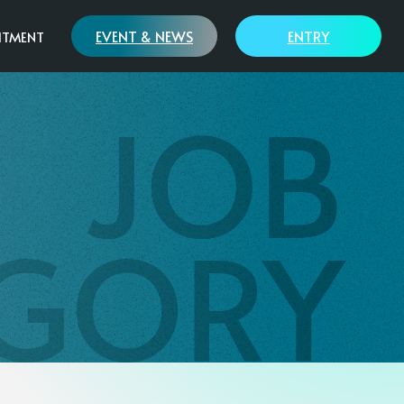
EVENT & NEWS
ENTRY
ITMENT
歩み
SAWAMURAの哲学
リーフワークス様
モデルハウス
大溝陣屋総門