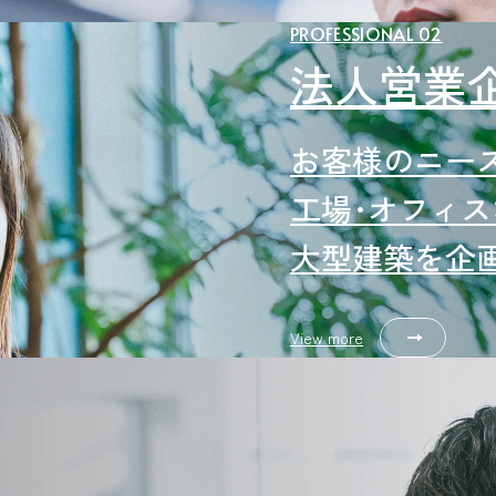
PROFESSIONAL 02
法人営業
お客様のニー
工場･オフィ
大型建築を企
View more