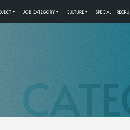
OJECT
JOB CATEGORY
CULTURE
SPECIAL
RECRU
Y
SAWAMURAの事業
働く環境
SAWAMURAの
共育制度
びわ湖テラス
施工管理職
HAARU
法人営業企画職
Rin Takashima
法人設計職
フラッグシップ
住宅設計営業職