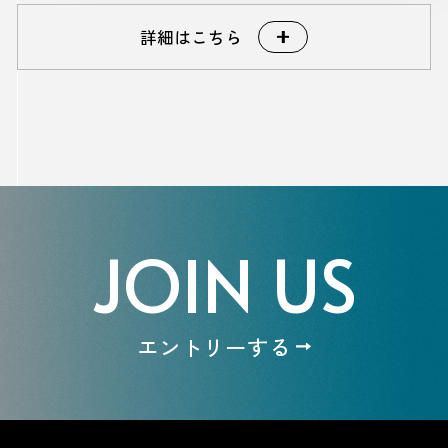
詳細はこちら
フラッグシップモデルハウス
発注者
株式会社澤村
設計・監理
株式会社澤村
JOIN US
工期
2023年9月～2024年3月
構造・規模
木造/2階/新築
エントリーする
延床面積
336.33㎡
所在地
滋賀県高島市