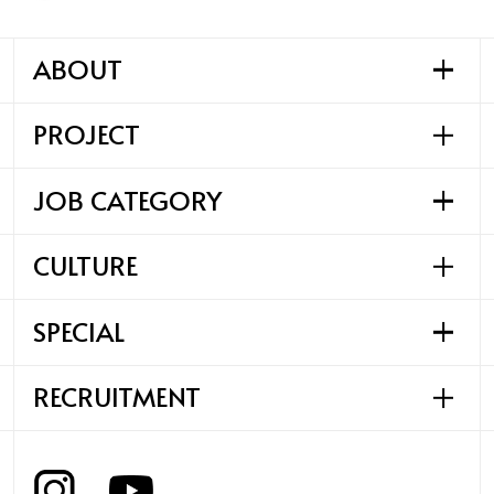
ABOUT
PROJECT
SAWAMURAの事業
SAWAMURAの歩み
JOB CATEGORY
SAWAMURAの実績
SAWAMURAの哲学
CULTURE
びわ湖テラス
SAWAMURAの仕事
HAARU
SPECIAL
施工管理職
働く環境
リーフワークス様
法人営業企画職
共育制度
Rin Takashima
RECRUITMENT
SAWAMURAの考える
法人設計職
フラッグシップモデルハウス
まちづくり構想プロジェクト
住宅設計営業職
大溝陣屋総門
採用情報