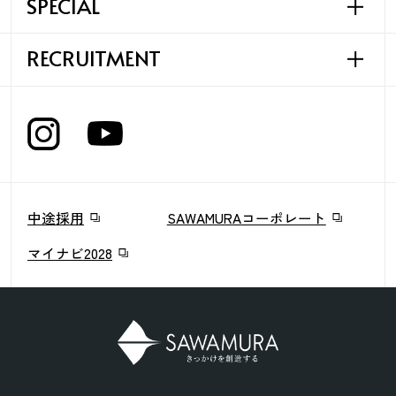
SPECIAL
施工管理職
働く環境
リーフワークス様
法人営業企画職
共育制度
Rin Takashima
RECRUITMENT
SAWAMURAの考える
法人設計職
フラッグシップモデルハウス
まちづくり構想プロジェクト
住宅設計営業職
大溝陣屋総門
採用情報
EVENT & NEWS
中途採用
SAWAMURAコーポレート
マイナビ2028