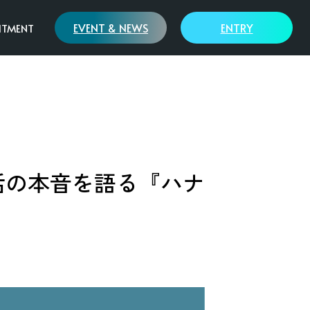
EVENT & NEWS
ENTRY
ITMENT
歩み
SAWAMURAの哲学
リーフワークス様
が就活の本音を語る『ハナ
モデルハウス
大溝陣屋総門