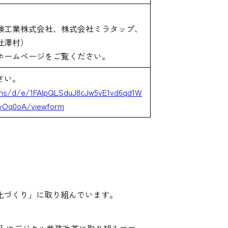
鹸工業株式会社、株式会社ミラタップ、
社澤村）
ホームページをご覧ください。
さい。
rms/d/e/1FAIpQLSduJ8cJw5vE1vd6qd1W
vOq0oA/viewform
文化づくり」に取り組んでいます。