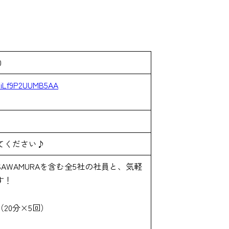
0
qpiLf9P2UUMB5AA
てください♪
AWAMURAを含む全5社の社員と、気軽
す！
20分×5回）