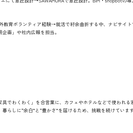
にて意匠設計→SAWAMURAで意匠設計。BIM・shopbo
外教育ボランティア経験→就活で紆余曲折する中、ナビサイトで
用企画」や社内広報を担当。
「家具でわくわく」を合言葉に、カフェやホテルなどで使われる
暮らしに“余白”と“豊かさ”を届けるため、挑戦を続けていま