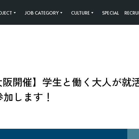
OJECT
JOB CATEGORY
CULTURE
SPECIAL
RECRU
Y
SAWAMURAの事業
働く環境
SAWAMURAの
共育制度
びわ湖テラス
施工管理職
HAARU
法人営業企画職
30~｜大阪開催】学生と働く大人
に参加します！
Rin Takashima
法人設計職
フラッグシップ
住宅設計営業職