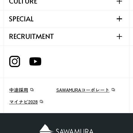
CULTURE
びわ湖テラス
SAWAMURAの仕事
HAARU
SPECIAL
施工管理職
働く環境
リーフワークス様
法人営業企画職
共育制度
Rin Takashima
RECRUITMENT
SAWAMURAの考える
法人設計職
フラッグシップモデルハウス
まちづくり構想プロジェクト
住宅設計営業職
大溝陣屋総門
採用情報
EVENT & NEWS
中途採用
SAWAMURAコーポレート
マイナビ2028