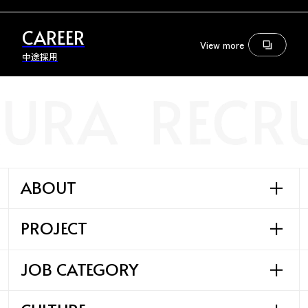
CAREER
View more
中途採用
ABOUT
PROJECT
SAWAMURAの事業
SAWAMURAの歩み
JOB CATEGORY
SAWAMURAの実績
SAWAMURAの哲学